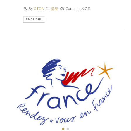
By
OTOA
講座
Comments Off
READ MORE...