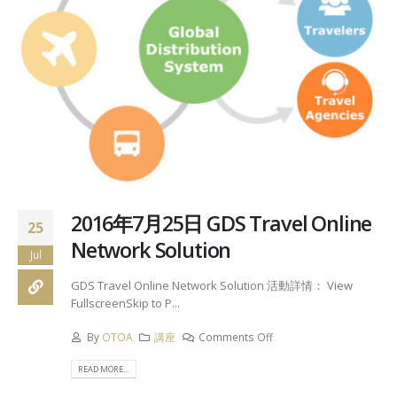
2016年7月25日 GDS Travel Online
25
Network Solution
Jul
GDS Travel Online Network Solution 活動詳情： View
FullscreenSkip to P...
By
OTOA
講座
Comments Off
READ MORE...