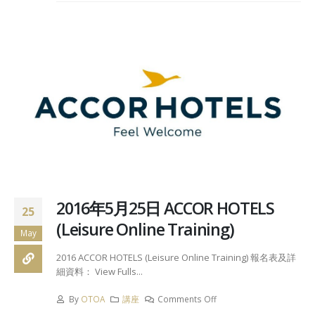
2016年5月25日 ACCOR HOTELS
25
(Leisure Online Training)
May
2016 ACCOR HOTELS (Leisure Online Training) 報名表及詳
細資料： View Fulls...
By
OTOA
講座
Comments Off