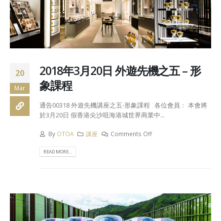
2018年3月20日 外遊先機之五 – 形
20
象課程
Mar
通告00318 外遊先機講座之五-形象課程 各位會員﹕ 本會將
於3月20日 假香港尖沙咀海港城世界商業中...
By
OTOA
講座
Comments Off
READ MORE...