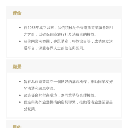
使命
自1988年成立以來，我們積極配合香港旅遊業議會制訂
之方針，以確保保障旅行社及消費者的權益。
藉著同業考察團，專題講座，聯歡節目等，成功建立溝
通平台，深受各界人士的信任與認同。
願景
旨在為旅遊業建立一個良好的溝通橋樑，推動同業友好
的溝通和訊息交流。
締造優良的營商環境，為同業爭取合理權益。
促進與海外旅遊機構的密切聯繫，推動香港旅遊業更昌
盛繁榮。
目的