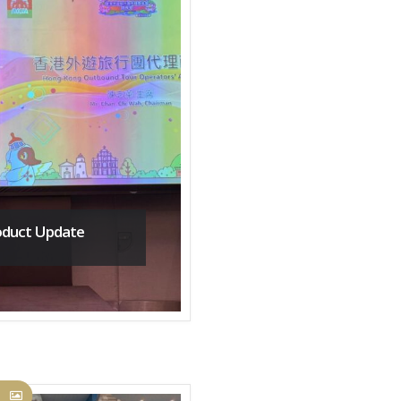
oduct Update
3