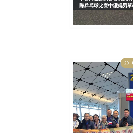
際乒乓球比賽中獲得男單
20