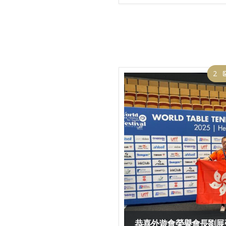
2
恭喜外遊會榮譽會長劉展