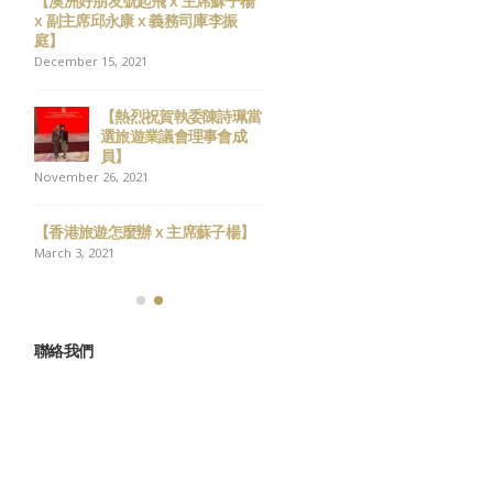
樂、馬
【澳洲好朋友號起飛 x 主席蘇子楊
祝各位會員 新春快樂、
x 副主席邱永康 x 義務司庫李振
年大吉
庭】
February 13, 2026
December 15, 2021
 新
祝各位會員 聖誕快樂 新
【熱烈祝賀執委陳詩珮當
年進步
選旅遊業議會理事會成
December 23, 2025
員】
November 26, 2021
屆選
12月7日，立法會換屆選
舉，請踴躍投票！
【香港旅遊怎麼辦 x 主席蘇子楊】
December 5, 2025
March 3, 2021
聯絡我們