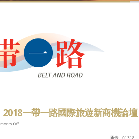
4日 2018一帶一路國際旅遊新商機論壇
on
ments Off
2018
通告 01318
年