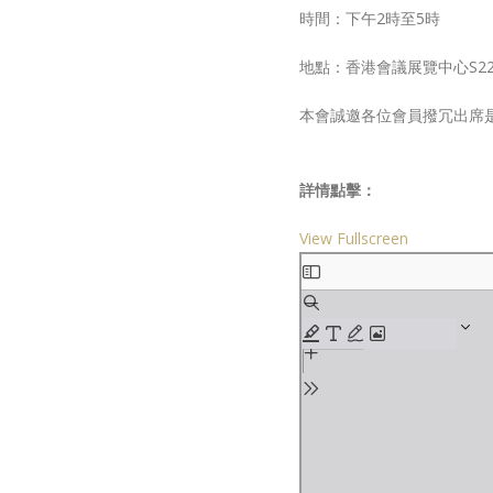
時間：下午2時至5時
地點：香港會議展覽中心S2
本會誠邀各位會員撥冗出席
詳情點擊：
View Fullscreen
Skip
to
PDF
content