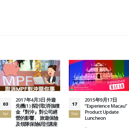
2017年4月3日 外遊
2015年9月17日
03
17
先機(1) 探討取消強積
“Experience Macau”
金『對沖』對公司經
Product Update
Apr
Sep
營的影響、 旅遊保險
Luncheon
及領隊保險硏討講座
...