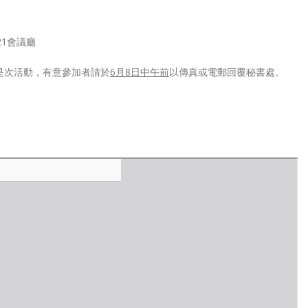
21會議廳
是次活動，有意參加者請於
6月8日中午前
以傳真或電郵回覆秘書處。