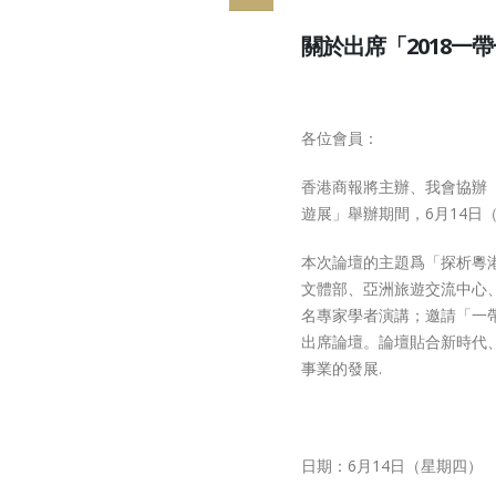
祝各位會員 新
年大吉
關於出席「2018
February 13, 202
祝各位會員 聖
年進步
各位會員：
December 23, 20
香港商報將主辦、我會協辦「
12月7日，立
遊展」舉辦期間，6月14日
舉，請踴躍投
December 5, 202
本次論壇的主題爲「探析粵
文體部、亞洲旅遊交流中心
名專家學者演講；邀請「一
出席論壇。論壇貼合新時代
事業的發展.
日期：6月14日（星期四）