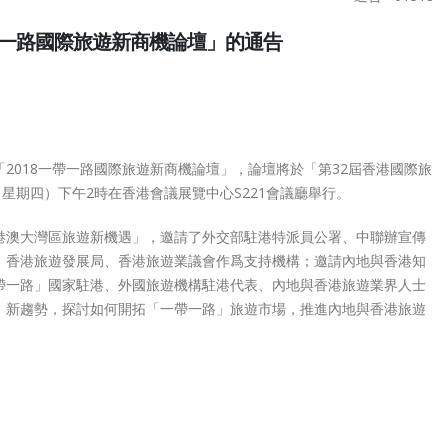
春快樂、馬
【澳洲好朋友號起飛 x 主席蘇子楊
祝各位會員 新春快
x 副主席邱永康 x 義務司庫李振
年大吉
6
庭】
一帶一路國際旅遊新商機論壇」的通告
6
February 13, 2026
月
December 15, 2021
14
誕快樂 新
祝各位會員 聖誕快樂
日
【熱烈祝賀執委陳詩珮當
年進步
2018
選旅遊業議會理事會成
25
December 23, 2025
員】
一
November 26, 2021
帶
2018一帶一路國際旅遊新商機論壇」，論壇將於「第32屆香港國際旅
法會換屆選
12月7日，立法會換
一
（星期四）下午2時在香港會議展覽中心S221會議廳舉行。
票！
舉，請踴躍投票！
【香港旅遊怎麼辦 x 主席蘇子楊】
5
December 5, 2025
路
March 3, 2021
港澳大灣區旅遊新機遇」，邀請了外交部駐港特派員公署、中聯辦宣傳
國
、香港旅遊發展局、香港旅遊業議會作爲支持機構；邀請內地與香港知
際
帶一路」國家駐港、外國旅遊機構駐港代表、內地與香港旅遊業界人士
旅
、新趨勢，探討如何開拓「一帶一路」旅遊市場，推進內地與香港旅遊
遊
新
商
機
論
壇