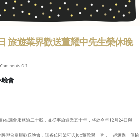
x 副主席邱永康 x 義務司庫李振
年大吉
庭】
6
February 13, 2026
December 15, 2021
誕快樂 新
祝各位會員 聖誕快樂
【熱烈祝賀執委陳詩珮當
年進步
選旅遊業議會理事會成
25
December 23, 2025
13日 旅遊業界歡送董耀中先生榮休晚
員】
November 26, 2021
法會換屆選
12月7日，立法會換
票！
舉，請踴躍投票！
【香港旅遊怎麼辦 x 主席蘇子楊】
5
December 5, 2025
on
Comments Off
March 3, 2021
2017
休晚會
年
12
月
13
日
旅
e董)在議會服務逾二十載，並從事旅遊業五十年，將於今年12月24日榮
遊
業
會將聯合舉辦歡送晚會，讓各位同業可與Joe董歡聚一堂，一起渡過一個愉