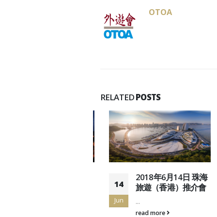
OTOA
RELATED
POSTS
2014年9月13日 青馬
2018年6月14日 珠海
14
元朗三門仔追月聯歡
旅遊（香港）推介會
晚會
Jun
...
青...
read more