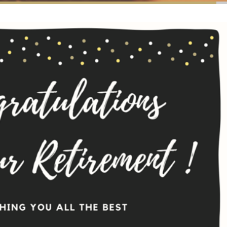
春快樂、馬
【澳洲好朋友號起飛 x 主席蘇子楊
祝各位會員 新春快