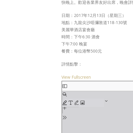
快晚上。歡迎各業界友好出席，晚會詳
日期：2017年12月13日（星期三）
地點：九龍尖沙咀彌敦道118-130號
美麗華酒店宴會廳
時間：下午6:30 酒會
下午7:00 晚宴
餐費：每位港幣500元
詳情點擊：
View Fullscreen
Skip
to
PDF
content