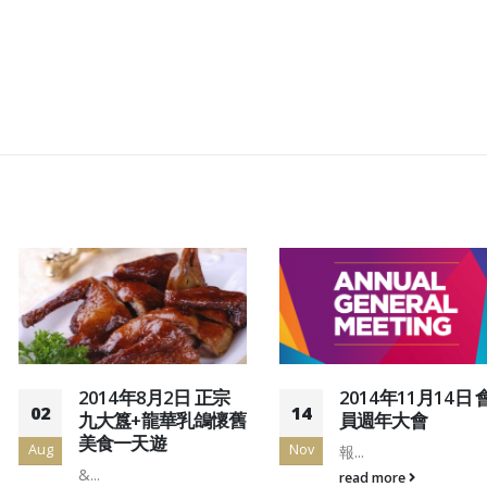
2014年8月2日 正宗
2014年11月14日 會
02
14
九大簋+龍華乳鴿懷舊
員週年大會
美食一天遊
Aug
Nov
報...
&...
read more