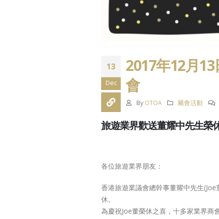
年大吉
February 13, 202
祝各位會員 聖
年進步
December 23, 20
2017年12月
13
會
12月7日，立
Dec
舉，請踴躍投
December 5, 202
By
OTOA
屬會活動
旅遊業界歡送
董耀中先生榮
各位旅遊業界朋友：
香港旅遊業議會總幹事董耀中先生(Jo
休。
為慶祝Joe董榮休之喜，十多家業界商