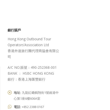
銀行賬戶
Hong Kong Outbound Tour
Operators’Association Ltd
香港外遊旅行團代理商協會有限公
司
A/C NO.賬號：490-252368-001
BANK ： HSBC HONG KONG
銀行：香港上海匯豐銀行
地址:
九龍紅磡鶴翔街1號維港中
心第1座6樓606A室
電話:
+852 2388 0167