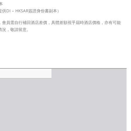
本
DI – HKSAR簽證身份書副本）
，會員需自行補回酒店差價，具體差額視乎屆時酒店價格，亦有可能
情況，敬請留意。