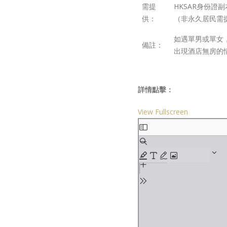
需提
HKSAR身份證副
供：
（非永久居民需提供
如遇單男或單女
備註：
出現酒店無房的
詳情點擊：
View Fullscreen
Skip
to
PDF
content