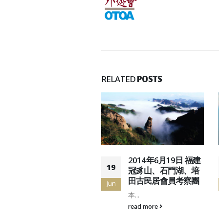
RELATED
POSTS
2016年10月22日 越
2014年6月19日 福建
19
南峴港會安巴拿山會
冠豸山、石門湖、培
員4天考察團
田古民居會員考察團
Jun
(...
本...
read more
read more