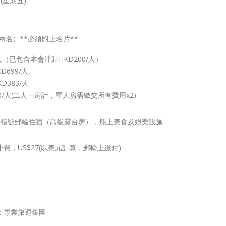
日(星期五)
兩名）**必須附上名片**
 /人（已包含本會津貼HKD200/人）
D699/人、
D383/人
80/人(二人一房計，單人房需繳交所有費用x2)
贊禮號郵輪住宿（高級露台房），船上美食及娛樂設施
費，US$27(以美元計算，郵輪上繳付)
：專業旅運集團