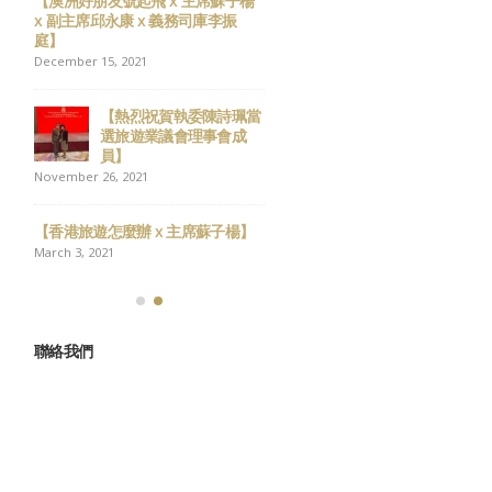
樂、馬
【澳洲好朋友號起飛 x 主席蘇子楊
祝各位會員 新春快樂、
x 副主席邱永康 x 義務司庫李振
年大吉
庭】
February 13, 2026
December 15, 2021
 新
祝各位會員 聖誕快樂 新
【熱烈祝賀執委陳詩珮當
年進步
選旅遊業議會理事會成
December 23, 2025
員】
November 26, 2021
屆選
12月7日，立法會換屆選
舉，請踴躍投票！
【香港旅遊怎麼辦 x 主席蘇子楊】
December 5, 2025
March 3, 2021
聯絡我們