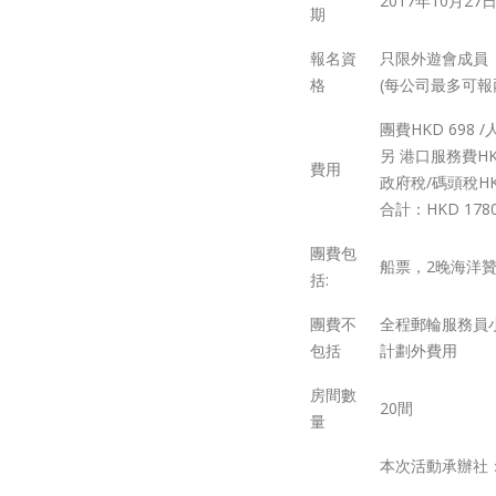
2017年10月27
期
報名資
只限外遊會成員
格
(每公司最多可報
團費HKD 698
另 港口服務費HK
費用
政府稅/碼頭稅HK
合計：HKD 17
團費包
船票，2晚海洋
括:
團費不
全程郵輪服務員小
包括
計劃外費用
房間數
20間
量
本次活動承辦社