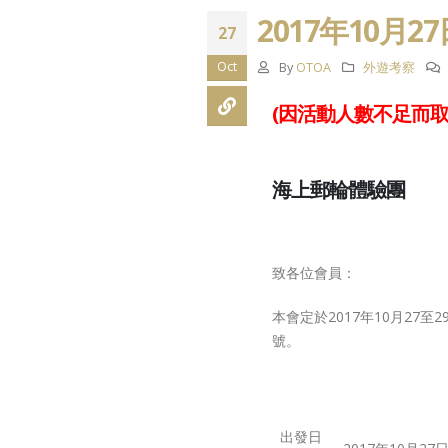
祝各位會員 新
年大吉
2017年10月
27
February 13, 202
Oct
By
OTOA
外遊考察
祝各位會員 聖
年進步
(因活動人數不足而取
December 23, 20
12月7日，立
海上郵輪體驗
團
舉，請踴躍投
December 5, 202
致各位會員：
本會定於2017年10月27
號。
出發日