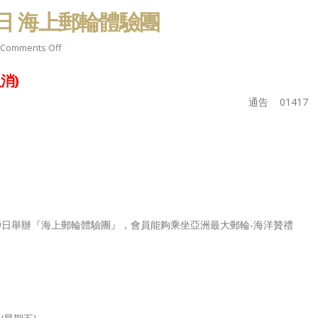
春快樂、馬
【澳洲好朋友號起飛 x 主席蘇子楊
祝各位會員 新春快
x 副主席邱永康 x 義務司庫李振
年大吉
27日 海上郵輪體驗團
庭】
6
February 13, 2026
December 15, 2021
on
Comments Off
誕快樂 新
祝各位會員 聖誕快樂
2017
【熱烈祝賀執委陳詩珮當
年進步
消)
年
選旅遊業議會理事會成
25
December 23, 2025
10
員】
通告 01417
November 26, 2021
月
法會換屆選
12月7日，立法會換
27
票！
舉，請踴躍投票！
【香港旅遊怎麼辦 x 主席蘇子楊】
日
5
December 5, 2025
March 3, 2021
海
上
郵
輪
至29日舉辦『海上郵輪體驗團』，會員能夠乘坐亞洲最大郵輪-海洋贊禮
體
驗
團