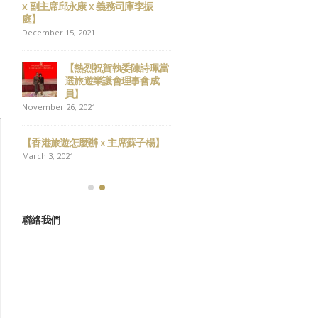
x 副主席邱永康 x 義務司庫李振
年大吉
庭】
February 13, 2026
December 15, 2021
 新
祝各位會員 聖誕快樂 新
【熱烈祝賀執委陳詩珮當
年進步
選旅遊業議會理事會成
December 23, 2025
員】
November 26, 2021
屆選
12月7日，立法會換屆選
舉，請踴躍投票！
【香港旅遊怎麼辦 x 主席蘇子楊】
December 5, 2025
March 3, 2021
聯絡我們