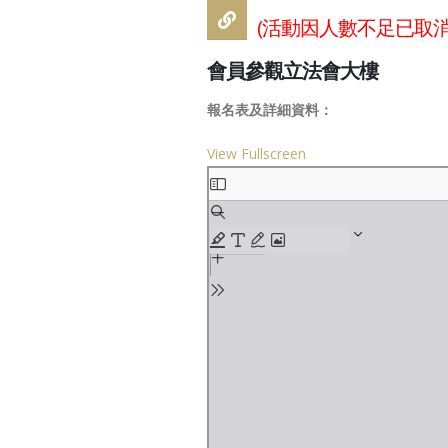
年大吉
(活動因人數不足已取消
February 13, 202
會員參觀立法會大樓
祝各位會員 聖
年進步
報名表及詳細資料：
December 23, 20
View Fullscreen
12月7日，立
Skip
舉，請踴躍投
to
December 5, 202
PDF
content