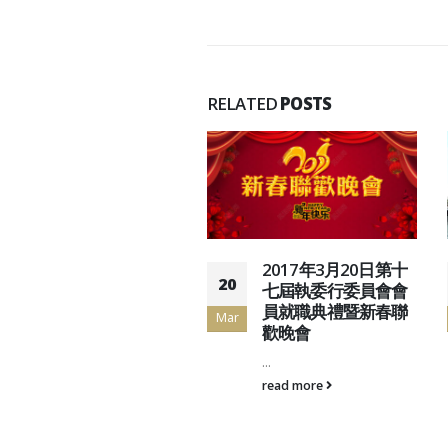
RELATED
POSTS
2019年10月27-28日
2017年3月20日第十
20
「珠海、海泉灣2天逍
七屆執委行委員會會
遙遊」
員就職典禮暨新春聯
Mar
歡晚會
通...
...
read more
read more