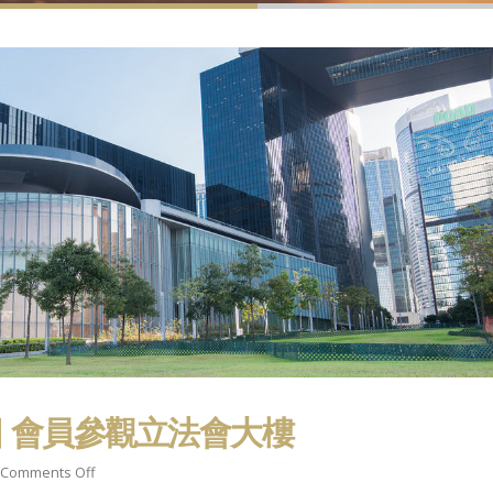
3日 會員參觀立法會大樓
on
Comments Off
春快樂、馬
【澳洲好朋友號起飛 x 主席蘇子楊
祝各位會員 新春快