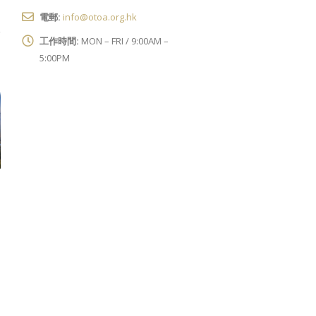
電郵:
info@otoa.org.hk
工作時間:
MON – FRI / 9:00AM –
5:00PM
2016年9月21日
2018年1月5日 到訪
21
週年大會
05
立法會綜合大樓實地
Sep
考察及交流導賞團服
...
Jan
務
read more
...
read more