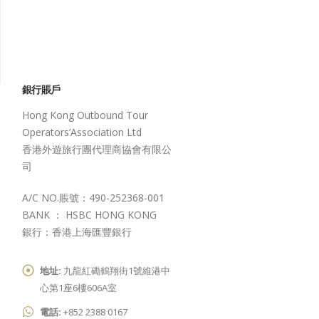
銀行賬戶
Hong Kong Outbound Tour
Operators’Association Ltd
香港外遊旅行團代理商協會有限公
司
A/C NO.賬號：490-252368-001
BANK ： HSBC HONG KONG
銀行：香港上海匯豐銀行
地址:
九龍紅磡鶴翔街1號維港中
心第1座6樓606A室
電話:
+852 2388 0167